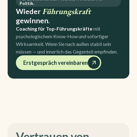
Politik.
Führungskraft
Wieder
gewinnen.
Coaching für Top-Führungskräfte
mit
psychologischem Know-How und sofortiger
Wirksamkeit. Wenn Sie nach außen stabil sein
müssen — und innerlich das Gegenteil empfinden.
Erstgespräch vereinbaren
Vertrauen von