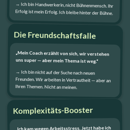
→ Ich bin Handwerkerin, nicht Bühnenmensch. Ihr
Erfolg ist mein Erfolg. Ich bleibe hinter der Bühne.
Die Freundschaftsfalle
„Mein Coach erzählt von sich, wir verstehen
uns super — aber mein Thema ist weg.“
→ Ich bin nicht auf der Suche nach neuen
Freunden. Wir arbeiten in Vertrautheit — aber an
Ihren Themen. Nicht an meinen.
Komplexitäts-Booster
„Ich kam wegen Arbeitsstress. Jetzt habe ich